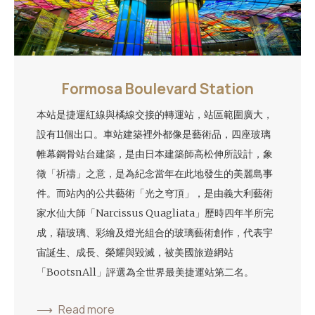
Formosa Boulevard Station
本站是捷運紅線與橘線交接的轉運站，站區範圍廣大，
設有11個出口。車站建築裡外都像是藝術品，四座玻璃
帷幕鋼骨站台建築，是由日本建築師高松伸所設計，象
徵「祈禱」之意，是為紀念當年在此地發生的美麗島事
件。而站內的公共藝術「光之穹頂」，是由義大利藝術
家水仙大師「Narcissus Quagliata」歷時四年半所完
成，藉玻璃、彩繪及燈光組合的玻璃藝術創作，代表宇
宙誕生、成長、榮耀與毀滅，被美國旅遊網站
「BootsnAll」評選為全世界最美捷運站第二名。
Read more