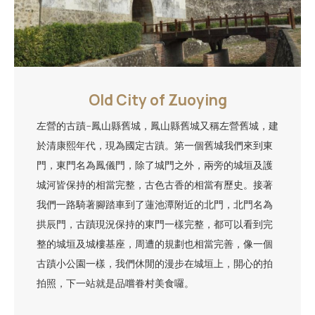
Old City of Zuoying
左營的古蹟-鳳山縣舊城，鳳山縣舊城又稱左營舊城，建
於清康熙年代，現為國定古蹟。第一個舊城我們來到東
門，東門名為鳳儀門，除了城門之外，兩旁的城垣及護
城河皆保持的相當完整，古色古香的相當有歷史。接著
我們一路騎著腳踏車到了蓮池潭附近的北門，北門名為
拱辰門，古蹟現況保持的東門一樣完整，都可以看到完
整的城垣及城樓基座，周遭的規劃也相當完善，像一個
古蹟小公園一樣，我們休閒的漫步在城垣上，開心的拍
拍照，下一站就是品嚐眷村美食囉。