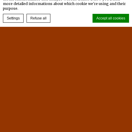
more detailed informations about which cookie we're using and their
375公頃的風景區更是集水源、景緻、遊憩與生態保育
purpose.
於一方的風景勝地，素有臺灣西湖的美譽。
BOOK NOW
Settings
Refuse all
Accept all cookies
Read more
Cookie Declaration by
d-edge Macaron CMP
. Last update: 2025-01-15.
What are cookies?
Cookies are little bits of textual information which are used
by the website to enhance user experience. Accept all cookies
or choose which categories you want to allow.
Cookie Policy
Necessary
Necessary cookies allow the website to behave properly
enabling basic functionalities such as private area logins or
the website navigation
There are no cookies of this kind.
Preferences