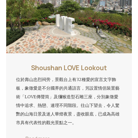
Shoushan LOVE Lookout
位於壽山忠烈祠旁，景觀台上有32種愛的宣言文字飾
板，象徵愛是不分國界的共通語言，另設置情侶裝置藝
術「LOVE傳聲筒」及獼猴造型石雕三座，分別象徵愛
情中追求、熱戀、連理不同階段。往山下望去，令人驚
艷的山海日景及迷人華燈夜景，盡收眼底，已成為高雄
市具有代表性的觀光景點之一。