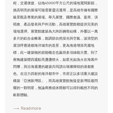
程，交通便捷、佔地45000平方公尺的場地寬闊新穎，
挑高明亮的展場可隨需要靈活運用，是高雄市擁有國際
級景觀及專業的展場。舉凡展覽、國際會議、宴席、演
唱會、產品發表與戶外活動，高雄展覽館都提供完美的
場地選擇。展覽館建築為大跨距鋼骨結構，外覆以一萬
多片的鋁合金帷幕，能調節自然採光與空氣，波浪型的
屋頂呼應港都海洋城市的造景，更為海港增添亮麗地
標，此一建築物的節能概念也贏得多項綠能大獎。到了
夜晚建築體四週點亮盞盞燈火，如星光如漁火在海風中
閃爍，與沿海週遭的建築共同譜出璀燦輝煌的港都夜
色。在活力四射的海洋都市中，市府正以多項重大建設
構築「亞洲新灣區」，而高雄展覽館無疑是新灣區最閃
耀的一顆明星，無論商務或休閒都可以得到截然不同的
嶄新體驗。
Read more