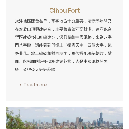
Cihou Fort
旗津地區開發甚早，軍事地位十分重要，清康熙年間乃
在旗后山頂興建砲台，主要負責鎮守高雄港。這座砲台
營區建築多以紅磚建造，深具傳統中國風格，來到八字
門八字牆，還能看到門楣上「振震天南」四個大字，氣
勢非凡。牆上磚砌相對的囍字，角落搭配蝙蝠刻紋，壁
面、階梯面的許多傳統建築花樣，皆是中國風格的象
徵，值得令人細細品味。
Read more