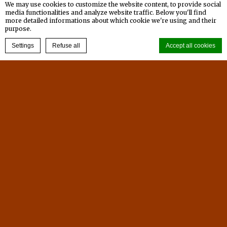
左營的古蹟-鳳山縣舊城，鳳山縣舊城又稱左營舊城，建
We may use cookies to customize the website content, to provide social
media functionalities and analyze website traffic. Below you'll find
於清康熙年代，現為國定古蹟。第一個舊城我們來到東
more detailed informations about which cookie we're using and their
purpose.
門，東門名為鳳儀門，除了城門之外，兩旁的城垣及護
BOOK NOW
Settings
Refuse all
Accept all cookies
城河皆保持的相當完整，古色古香的相當有歷史。接著
我們一路騎著腳踏車到了蓮池潭附近的北門，北門名為
拱辰門，古蹟現況保持的東門一樣完整，都可以看到完
Cookie Declaration by
d-edge Macaron CMP
. Last update: 2025-01-15.
整的城垣及城樓基座，周遭的規劃也相當完善，像一個
What are cookies?
古蹟小公園一樣，我們休閒的漫步在城垣上，開心的拍
Cookies are little bits of textual information which are used
拍照，下一站就是品嚐眷村美食囉。
by the website to enhance user experience. Accept all cookies
or choose which categories you want to allow.
Cookie Policy
Read more
Necessary
Necessary cookies allow the website to behave properly
enabling basic functionalities such as private area logins or
the website navigation
There are no cookies of this kind.