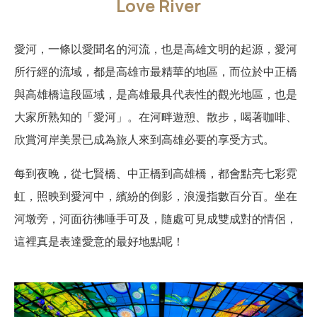
Love River
愛河，一條以愛聞名的河流，也是高雄文明的起源，愛河
所行經的流域，都是高雄市最精華的地區，而位於中正橋
與高雄橋這段區域，是高雄最具代表性的觀光地區，也是
大家所熟知的「愛河」。在河畔遊憩、散步，喝著咖啡、
欣賞河岸美景已成為旅人來到高雄必要的享受方式。
每到夜晚，從七賢橋、中正橋到高雄橋，都會點亮七彩霓
虹，照映到愛河中，繽紛的倒影，浪漫指數百分百。坐在
河墩旁，河面彷彿唾手可及，隨處可見成雙成對的情侶，
這裡真是表達愛意的最好地點呢！