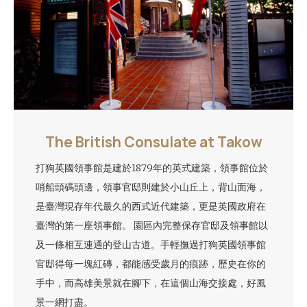
The British Consulate at Takow
打狗英國領事館是建於1879年的英式建築，領事館位於
哨船頭碼頭邊，領事官邸則建於小山丘上，背山面海，
是臺灣現存年代最久的西式近代建築，更是英國政府在
臺灣的第一座領事館。 園區內完整保存官邸及領事館以
及一條相互連通的登山古道。手輕撫過打狗英國領事館
官邸得每一塊紅磚，都能感受歲月的痕跡，歷史在你的
手中，而高雄美景就在腳下，在這個山海交接處，好風
景一網打盡。