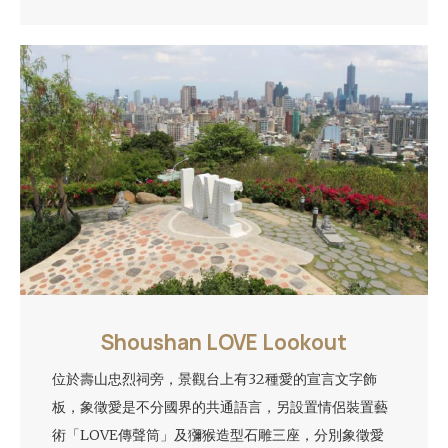
Shoushan LOVE Lookout
位於壽山忠烈祠旁，景觀台上有32種愛的宣言文字飾
板，象徵愛是不分國界的共通語言，另設置情侶裝置藝
術「LOVE傳聲筒」及獼猴造型石雕三座，分別象徵愛