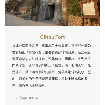
Cihou Fort
旗津地區開發甚早，軍事地位十分重要，清康熙年間乃
在旗后山頂興建砲台，主要負責鎮守高雄港。這座砲台
營區建築多以紅磚建造，深具傳統中國風格，來到八字
門八字牆，還能看到門楣上「振震天南」四個大字，氣
勢非凡。牆上磚砌相對的囍字，角落搭配蝙蝠刻紋，壁
面、階梯面的許多傳統建築花樣，皆是中國風格的象
徵，值得令人細細品味。
Read more