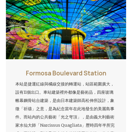
Formosa Boulevard Station
本站是捷運紅線與橘線交接的轉運站，站區範圍廣大，
設有11個出口。車站建築裡外都像是藝術品，四座玻璃
帷幕鋼骨站台建築，是由日本建築師高松伸所設計，象
徵「祈禱」之意，是為紀念當年在此地發生的美麗島事
件。而站內的公共藝術「光之穹頂」，是由義大利藝術
家水仙大師「Narcissus Quagliata」歷時四年半所完