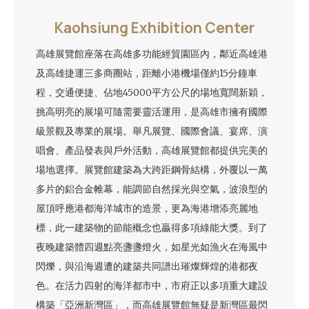
Kaohsiung Exhibition Center
高雄展覽館座落在高雄多功能經貿園區內，鄰近高雄港
及高雄捷運三多商圈站，距離小港機場僅約15分鐘車
程，交通便捷、佔地45000平方公尺的場地寬闊新穎，
挑高明亮的展場可隨需要靈活運用，是高雄市擁有國際
級景觀及專業的展場。舉凡展覽、國際會議、宴席、演
唱會、產品發表與戶外活動，高雄展覽館都提供完美的
場地選擇。展覽館建築為大跨距鋼骨結構，外覆以一萬
多片的鋁合金帷幕，能調節自然採光與空氣，波浪型的
屋頂呼應港都海洋城市的造景，更為海港增添亮麗地
標，此一建築物的節能概念也贏得多項綠能大獎。到了
夜晚建築體四週點亮盞盞燈火，如星光如漁火在海風中
閃爍，與沿海週遭的建築共同譜出璀燦輝煌的港都夜
色。在活力四射的海洋都市中，市府正以多項重大建設
構築「亞洲新灣區」，而高雄展覽館無疑是新灣區最閃