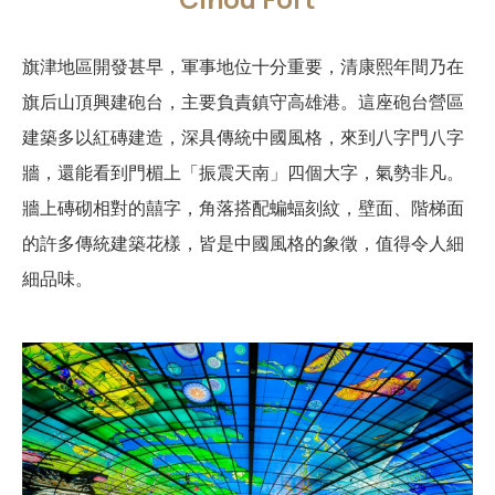
旗津地區開發甚早，軍事地位十分重要，清康熙年間乃在
旗后山頂興建砲台，主要負責鎮守高雄港。這座砲台營區
建築多以紅磚建造，深具傳統中國風格，來到八字門八字
牆，還能看到門楣上「振震天南」四個大字，氣勢非凡。
牆上磚砌相對的囍字，角落搭配蝙蝠刻紋，壁面、階梯面
的許多傳統建築花樣，皆是中國風格的象徵，值得令人細
細品味。