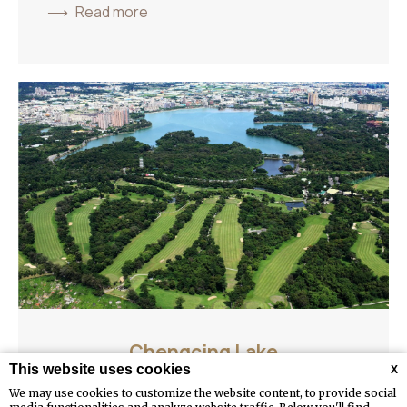
Read more
Chengcing Lake
This website uses cookies
X
位於鳥松區的澄清湖擁有面積103公頃、總蓄水量達337
We may use cookies to customize the website content, to provide social