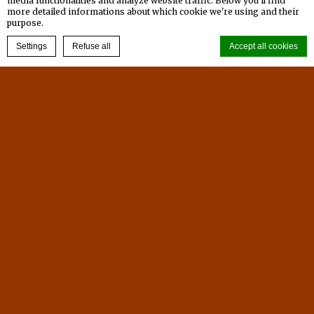
media functionalities and analyze website traffic. Below you'll find
萬立方公尺的湖面，是高雄市的第一大湖，而佔地達
more detailed informations about which cookie we're using and their
375公頃的風景區更是集水源、景緻、遊憩與生態保育
purpose.
於一方的風景勝地，素有臺灣西湖的美譽。
BOOK NOW
Settings
Refuse all
Accept all cookies
Read more
Cookie Declaration by
d-edge Macaron CMP
. Last update: 2025-01-15.
What are cookies?
Cookies are little bits of textual information which are used
by the website to enhance user experience. Accept all cookies
or choose which categories you want to allow.
Cookie Policy
Necessary
Necessary cookies allow the website to behave properly
enabling basic functionalities such as private area logins or
the website navigation
There are no cookies of this kind.