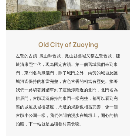
Old City of Zuoying
左營的古蹟-鳳山縣舊城，鳳山縣舊城又稱左營舊城，建
於清康熙年代，現為國定古蹟。第一個舊城我們來到東
門，東門名為鳳儀門，除了城門之外，兩旁的城垣及護
城河皆保持的相當完整，古色古香的相當有歷史。接著
我們一路騎著腳踏車到了蓮池潭附近的北門，北門名為
拱辰門，古蹟現況保持的東門一樣完整，都可以看到完
整的城垣及城樓基座，周遭的規劃也相當完善，像一個
古蹟小公園一樣，我們休閒的漫步在城垣上，開心的拍
拍照，下一站就是品嚐眷村美食囉。