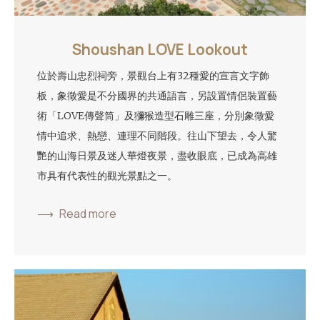
Shoushan LOVE Lookout
位於壽山忠烈祠旁，景觀台上有32種愛的宣言文字飾
板，象徵愛是不分國界的共通語言，另設置情侶裝置藝
術「LOVE傳聲筒」及獼猴造型石雕三座，分別象徵愛
情中追求、熱戀、連理不同階段。往山下望去，令人驚
艷的山海日景及迷人華燈夜景，盡收眼底，已成為高雄
市具有代表性的觀光景點之一。
Read more