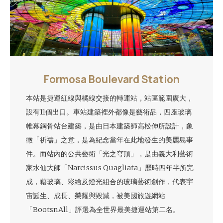
Formosa Boulevard Station
本站是捷運紅線與橘線交接的轉運站，站區範圍廣大，
設有11個出口。車站建築裡外都像是藝術品，四座玻璃
帷幕鋼骨站台建築，是由日本建築師高松伸所設計，象
徵「祈禱」之意，是為紀念當年在此地發生的美麗島事
件。而站內的公共藝術「光之穹頂」，是由義大利藝術
家水仙大師「Narcissus Quagliata」歷時四年半所完
成，藉玻璃、彩繪及燈光組合的玻璃藝術創作，代表宇
宙誕生、成長、榮耀與毀滅，被美國旅遊網站
「BootsnAll」評選為全世界最美捷運站第二名。