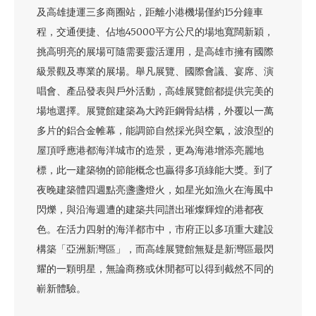
及高雄捷運三多商圈站，距離小港機場僅約15分鐘車
程，交通便捷、佔地45000平方公尺的場地寬闊新穎，
挑高明亮的展場可隨需要靈活運用，是高雄市擁有國際
級景觀及專業的展場。舉凡展覽、國際會議、宴席、演
唱會、產品發表與戶外活動，高雄展覽館都提供完美的
場地選擇。展覽館建築為大跨距鋼骨結構，外覆以一萬
多片的鋁合金帷幕，能調節自然採光與空氣，波浪型的
屋頂呼應港都海洋城市的造景，更為海港增添亮麗地
標，此一建築物的節能概念也贏得多項綠能大獎。到了
夜晚建築體四週點亮盞盞燈火，如星光如漁火在海風中
閃爍，與沿海週遭的建築共同譜出璀燦輝煌的港都夜
色。在活力四射的海洋都市中，市府正以多項重大建設
構築「亞洲新灣區」，而高雄展覽館無疑是新灣區最閃
耀的一顆明星，無論商務或休閒都可以得到截然不同的
嶄新體驗。