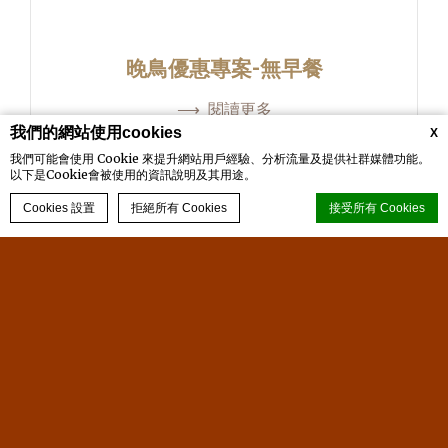
晚鳥優惠專案-無早餐
閱讀更多
我們的網站使用cookies
X
我們可能會使用 Cookie 來提升網站用戶經驗、分析流量及提供社群媒體功能。
以下是Cookie會被使用的資訊說明及其用途。
立即預訂
Cookies 設置
拒絕所有 Cookies
接受所有 Cookies
d-edge Macaron CMP
的 Cookie 聲明。上次更新：2025-01-15。
聯絡我們
交通資訊
什麼是 cookie？
Cookie 是网站用来增强用户体验的少量文本信息。 接受所有
cookie 或选择您希望允许的类别。
Cookie 政策
必要的